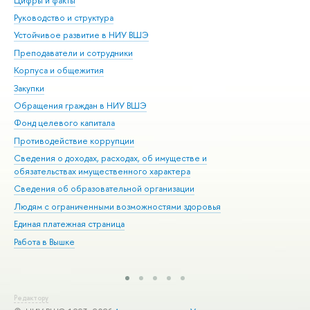
Цифры и факты
Ли
Руководство и структура
Дов
Устойчивое развитие в НИУ ВШЭ
Ол
Преподаватели и сотрудники
При
Корпуса и общежития
Вы
Закупки
При
Обращения граждан в НИУ ВШЭ
Ас
Фонд целевого капитала
До
Противодействие коррупции
Цен
Сведения о доходах, расходах, об имуществе и
Би
обязательствах имущественного характера
Об
Сведения об образовательной организации
Обр
Людям с ограниченными возможностями здоровья
Единая платежная страница
Работа в Вышке
Редактору