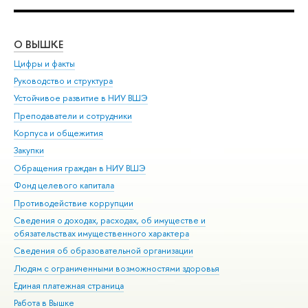
О ВЫШКЕ
ОБ
Цифры и факты
Ли
Руководство и структура
Дов
Устойчивое развитие в НИУ ВШЭ
Ол
Преподаватели и сотрудники
При
Корпуса и общежития
Вы
Закупки
При
Обращения граждан в НИУ ВШЭ
Ас
Фонд целевого капитала
До
Противодействие коррупции
Цен
Сведения о доходах, расходах, об имуществе и
Би
обязательствах имущественного характера
Об
Сведения об образовательной организации
Обр
Людям с ограниченными возможностями здоровья
Единая платежная страница
Работа в Вышке