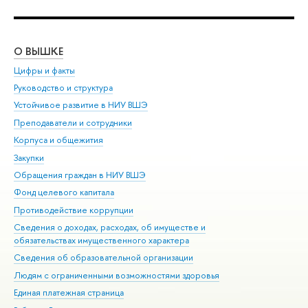
О ВЫШКЕ
ОБ
Цифры и факты
Ли
Руководство и структура
Дов
Устойчивое развитие в НИУ ВШЭ
Ол
Преподаватели и сотрудники
При
Корпуса и общежития
Вы
Закупки
При
Обращения граждан в НИУ ВШЭ
Ас
Фонд целевого капитала
До
Противодействие коррупции
Цен
Сведения о доходах, расходах, об имуществе и
Би
обязательствах имущественного характера
Об
Сведения об образовательной организации
Обр
Людям с ограниченными возможностями здоровья
Единая платежная страница