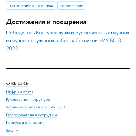
математическая физика
теория поля
Достижения и поощрения
Победитель Конкурса лучших русскоязычных научных
и научно-популярных работ работников НИУ ВШЭ –
2022
О ВЫШКЕ
ОБ
Цифры и факты
Ли
Руководство и структура
Дов
Устойчивое развитие в НИУ ВШЭ
Ол
Преподаватели и сотрудники
При
Корпуса и общежития
Вы
Закупки
При