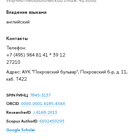
Научно-педагогический стаж: 42 года.
Владение языками
английский
Контакты
Телефон:
+7 (495) 984 81 41 * 39 12
27210
Адрес: АУК "Покровский бульвар", Покровский б-р, д. 11,
каб. T422
SPIN РИНЦ
:
7845-3137
ORCID
:
0000-0001-6185-434X
ResearcherID
:
J-6168-2013
Scopus AuthorID
:
6602450293
Google Scholar