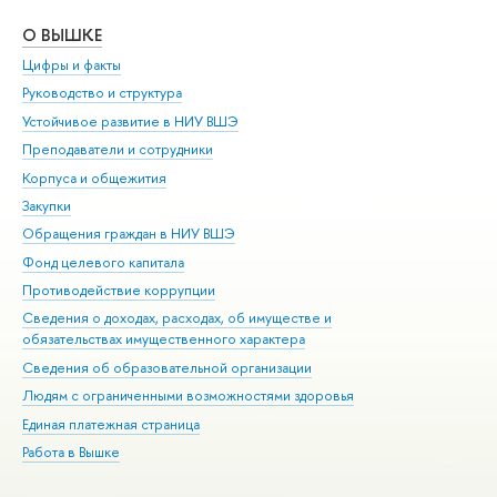
О ВЫШКЕ
ОБ
Цифры и факты
Ли
Руководство и структура
Дов
Устойчивое развитие в НИУ ВШЭ
Ол
Преподаватели и сотрудники
При
Корпуса и общежития
Вы
Закупки
При
Обращения граждан в НИУ ВШЭ
Ас
Фонд целевого капитала
До
Противодействие коррупции
Цен
Сведения о доходах, расходах, об имуществе и
Би
обязательствах имущественного характера
Об
Сведения об образовательной организации
Обр
Людям с ограниченными возможностями здоровья
Единая платежная страница
Работа в Вышке