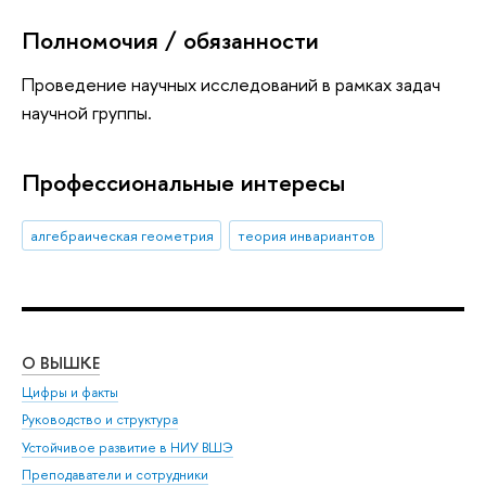
Полномочия / обязанности
Проведение научных исследований в рамках задач
научной группы.
Профессиональные интересы
алгебраическая геометрия
теория инвариантов
О ВЫШКЕ
ОБ
Цифры и факты
Ли
Руководство и структура
Дов
Устойчивое развитие в НИУ ВШЭ
Ол
Преподаватели и сотрудники
При