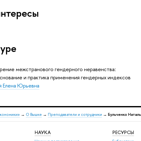
интересы
туре
рение межстранового гендерного неравенства:
нование и практика применения гендерных индексов
я Елена Юрьевна
экономики»
→
О Вышке
→
Преподаватели и сотрудники
→
Бульченко Наталь
НАУКА
РЕСУРСЫ