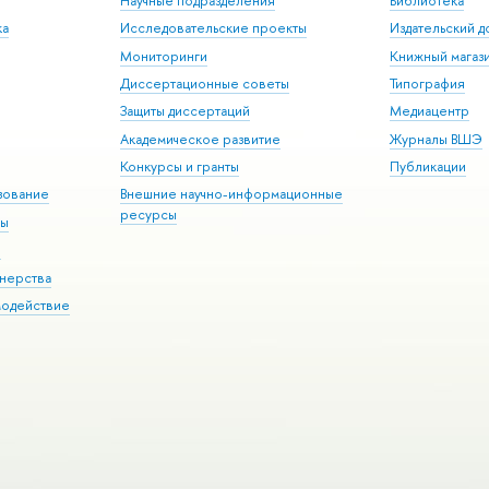
Научные подразделения
Библиотека
ка
Исследовательские проекты
Издательский 
Мониторинги
Книжный магаз
Диссертационные советы
Типография
Защиты диссертаций
Медиацентр
Академическое развитие
Журналы ВШЭ
Конкурсы и гранты
Публикации
зование
Внешние научно-информационные
ресурсы
ры
Э
нерства
модействие