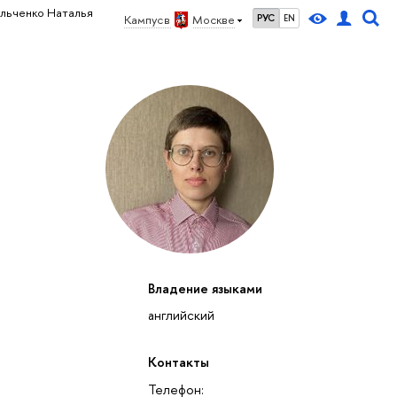
ульченко Наталья
Кампус в
Москве
РУС
EN
Владение языками
английский
Контакты
Телефон: