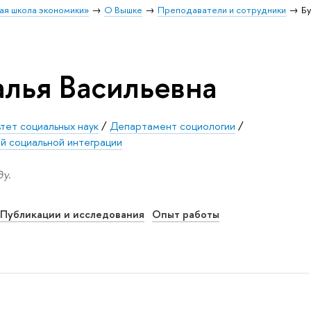
ая школа экономики»
О Вышке
Преподаватели и сотрудники
Б
алья Васильевна
тет социальных наук
/
Департамент социологии
/
й социальной интеграции
у.
Публикации и исследования
Опыт работы