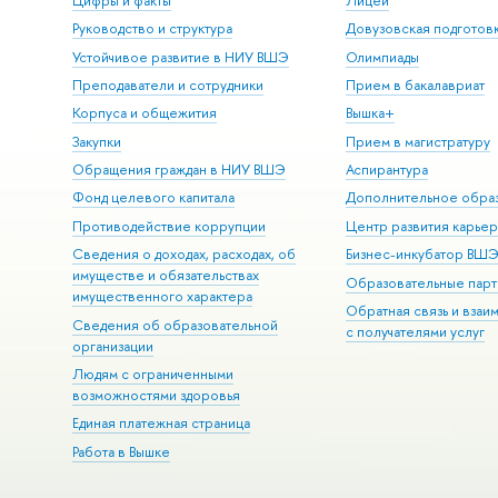
Цифры и факты
Лицей
Руководство и структура
Довузовская подготов
Устойчивое развитие в НИУ ВШЭ
Олимпиады
Преподаватели и сотрудники
Прием в бакалавриат
Корпуса и общежития
Вышка+
Закупки
Прием в магистратуру
Обращения граждан в НИУ ВШЭ
Аспирантура
Фонд целевого капитала
Дополнительное обра
Противодействие коррупции
Центр развития карье
Сведения о доходах, расходах, об
Бизнес-инкубатор ВШ
имуществе и обязательствах
Образовательные парт
имущественного характера
Обратная связь и взаи
Сведения об образовательной
с получателями услуг
организации
Людям с ограниченными
возможностями здоровья
Единая платежная страница
Работа в Вышке