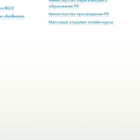
Министерство науки и высшего
образования РФ
дом ВШЭ
Министерство просвещения РФ
ин «БукВышка»
Массовые открытые онлайн-курсы