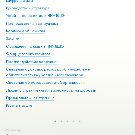
Цифры и факты
Ли
Руководство и структура
Дов
Устойчивое развитие в НИУ ВШЭ
Ол
Преподаватели и сотрудники
При
Корпуса и общежития
Вы
Закупки
При
Обращения граждан в НИУ ВШЭ
Ас
Фонд целевого капитала
До
Противодействие коррупции
Цен
Сведения о доходах, расходах, об имуществе и
Би
обязательствах имущественного характера
Об
Сведения об образовательной организации
Обр
Людям с ограниченными возможностями здоровья
Единая платежная страница
Работа в Вышке
Редактору