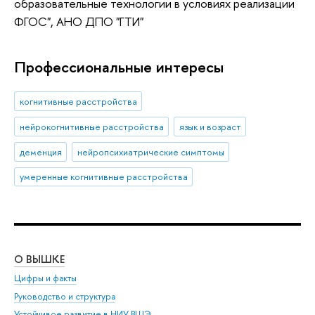
образовательные технологии в условиях реализации
ФГОС", АНО ДПО "ГТИ"
Профессиональные интересы
когнитивные расстройства
нейрокогнитивные расстройства
язык и возраст
деменция
нейропсихиатрические симптомы
умеренные когнитивные расстройства
О ВЫШКЕ
ОБ
Цифры и факты
Ли
Руководство и структура
Дов
Устойчивое развитие в НИУ ВШЭ
Ол