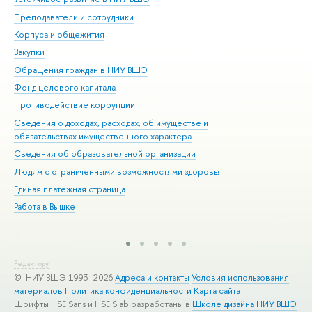
Преподаватели и сотрудники
При
Корпуса и общежития
Вы
Закупки
При
Обращения граждан в НИУ ВШЭ
Ас
Фонд целевого капитала
До
Противодействие коррупции
Цен
Сведения о доходах, расходах, об имуществе и
Би
обязательствах имущественного характера
Об
Сведения об образовательной организации
Обр
Людям с ограниченными возможностями здоровья
Единая платежная страница
Работа в Вышке
Редактору
© НИУ ВШЭ 1993–2026
Адреса и контакты
Условия использования
материалов
Политика конфиденциальности
Карта сайта
Шрифты HSE Sans и HSE Slab разработаны в
Школе дизайна НИУ ВШЭ