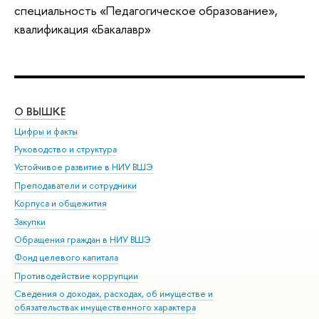
специальность «Педагогическое образование»,
квалификация «Бакалавр»
О ВЫШКЕ
ОБ
Цифры и факты
Ли
Руководство и структура
Дов
Устойчивое развитие в НИУ ВШЭ
Ол
Преподаватели и сотрудники
При
Корпуса и общежития
Вы
Закупки
При
Обращения граждан в НИУ ВШЭ
Ас
Фонд целевого капитала
До
Противодействие коррупции
Цен
Сведения о доходах, расходах, об имуществе и
Би
обязательствах имущественного характера
Об