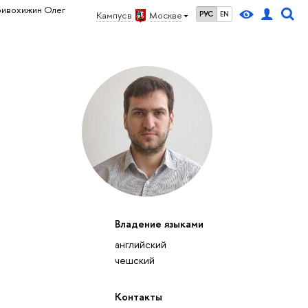
ривохижин Олег
Кампус в
Москве
РУС
EN
Владение языками
английский
чешский
Контакты