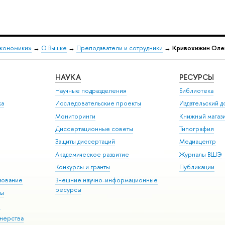
экономики»
→
О Вышке
→
Преподаватели и сотрудники
→
Кривохижин Оле
НАУКА
РЕСУРСЫ
Научные подразделения
Библиотека
ка
Исследовательские проекты
Издательский 
Мониторинги
Книжный магаз
Диссертационные советы
Типография
Защиты диссертаций
Медиацентр
Академическое развитие
Журналы ВШЭ
Конкурсы и гранты
Публикации
зование
Внешние научно-информационные
ресурсы
ры
Э
нерства