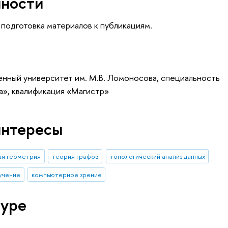
нности
подготовка материалов к публикациям.
енный университет им. М.В. Ломоносова, специальность
а», квалификация «Магистр»
интересы
ая геометрия
теория графов
топологический анализ данных
учение
компьютерное зрение
туре