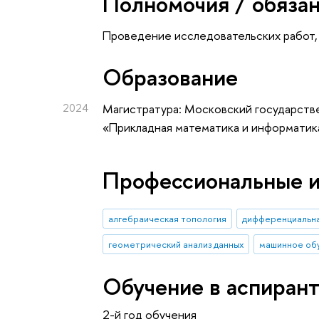
Полномочия / обяза
Проведение исследовательских работ, 
Oбразование
2024
Магистратура: Московский государств
«Прикладная математика и информатик
Профессиональные 
алгебраическая топология
дифференциальн
геометрический анализ данных
машинное об
Обучение в аспиран
2-й год обучения