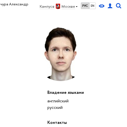
ачура Александр
Кампус в
Москве
РУС
EN
Владение языками
английский
русский
Контакты