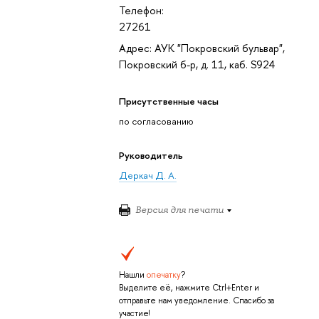
Телефон:
27261
Адрес: АУК "Покровский бульвар",
Покровский б-р, д. 11, каб. S924
Присутственные часы
по согласованию
Руководитель
Деркач Д. А.
Версия для печати
Нашли
опечатку
?
Выделите её, нажмите Ctrl+Enter и
отправьте нам уведомление. Спасибо за
участие!