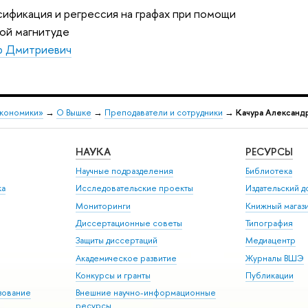
ификация и регрессия на графах при помощи
ной магнитуде
р Дмитриевич
экономики»
→
О Вышке
→
Преподаватели и сотрудники
→
Качура Александ
НАУКА
РЕСУРСЫ
Научные подразделения
Библиотека
ка
Исследовательские проекты
Издательский 
Мониторинги
Книжный магаз
Диссертационные советы
Типография
Защиты диссертаций
Медиацентр
Академическое развитие
Журналы ВШЭ
Конкурсы и гранты
Публикации
зование
Внешние научно-информационные
ресурсы