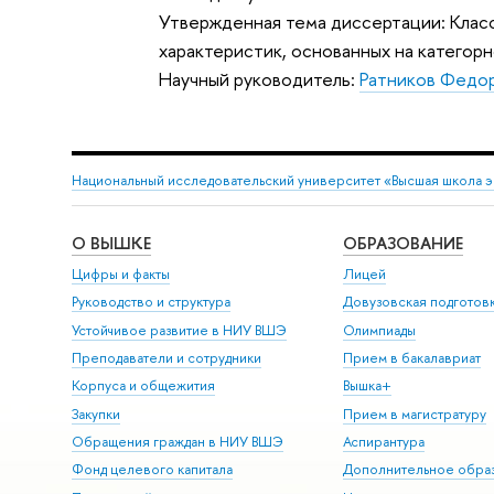
Утвержденная тема диссертации: Класс
характеристик, основанных на категор
Научный руководитель:
Ратников Федо
Национальный исследовательский университет «Высшая школа 
О ВЫШКЕ
ОБРАЗОВАНИЕ
Цифры и факты
Лицей
Руководство и структура
Довузовская подготов
Устойчивое развитие в НИУ ВШЭ
Олимпиады
Преподаватели и сотрудники
Прием в бакалавриат
Корпуса и общежития
Вышка+
Закупки
Прием в магистратуру
Обращения граждан в НИУ ВШЭ
Аспирантура
Фонд целевого капитала
Дополнительное обра