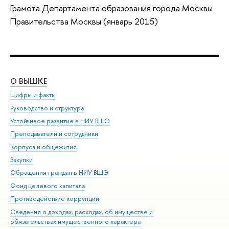
Грамота Департамента образования города Москвы
Правительства Москвы (январь 2015)
О ВЫШКЕ
ОБ
Цифры и факты
Ли
Руководство и структура
Дов
Устойчивое развитие в НИУ ВШЭ
Ол
Преподаватели и сотрудники
При
Корпуса и общежития
Вы
Закупки
При
Обращения граждан в НИУ ВШЭ
Ас
Фонд целевого капитала
До
Противодействие коррупции
Цен
Сведения о доходах, расходах, об имуществе и
Би
обязательствах имущественного характера
Об