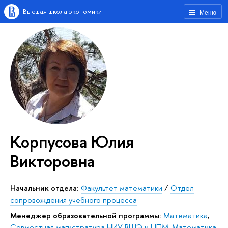
Высшая школа экономики
Меню
Корпусова Юлия
Викторовна
Начальник отдела:
Факультет математики
/
Отдел
сопровождения учебного процесса
Менеджер образовательной программы:
Математика
,
Совместная магистратура НИУ ВШЭ и ЦПМ
,
Математика
,