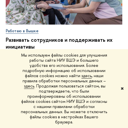
Работаю в Вышке
Развивать сотрудников и поддерживать их
инициативы
21 июля Корпоративная академия собрала друзей и
Мы используем файлы cookies для улучшения
единомышленников в Профессорском клубе ВШЭ на
работы сайта НИУ ВШЭ и большего
удобства его использования. Более
Покровке
подробную информацию об использовании
24 июля
файлов cookies можно найти
здесь
, наши
правила обработки персональных данных –
здесь
. Продолжая пользоваться сайтом, вы
✖
подтверждаете, что были
проинформированы об использовании
файлов cookies сайтом НИУ ВШЭ и согласны
с нашими правилами обработки
персональных данных. Вы можете отключить
файлы cookies в настройках Вашего
браузера.