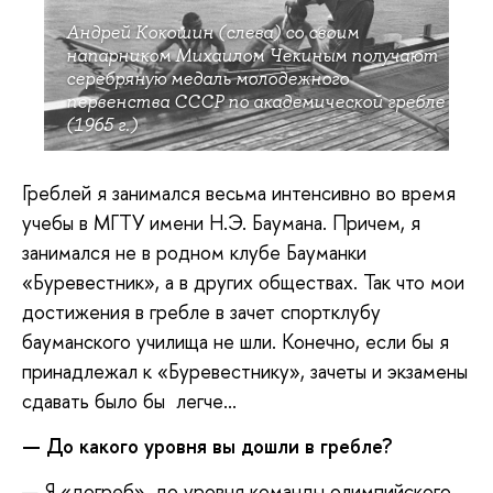
Андрей Кокошин (слева) со своим
напарником Михаилом Чекиным получают
серебряную медаль молодежного
первенства СССР по академической гребле
(1965 г.)
Греблей я занимался весьма интенсивно во время
учебы в МГТУ имени Н.Э. Баумана. Причем, я
занимался не в родном клубе Бауманки
«Буревестник», а в других обществах. Так что мои
достижения в гребле в зачет спортклубу
бауманского училища не шли. Конечно, если бы я
принадлежал к «Буревестнику», зачеты и экзамены
сдавать было бы легче...
— До какого уровня вы дошли в гребле?
— Я «догреб», до уровня команды олимпийского