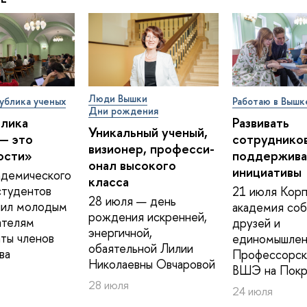
Люди Вышки
ублика ученых
Работаю в Вышк
Дни рождения
блика
Развивать
Уникальный ученый,
— это
сотрудников
визионер, про­фес­си­
ости»
поддержива
о­нал высокого
инициативы
адемического
класса
студентов
21 июля Корп
28 июля — день
ил молодым
академия соб
рождения искренней,
ателям
друзей и
энергичной,
ты членов
единомышлен
обаятельной Лилии
ва
Профессорск
Николаевны Овчаровой
ВШЭ на Покр
28 июля
24 июля