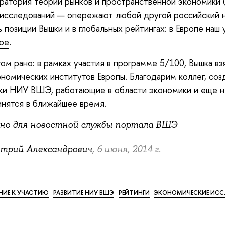
ратория теории рынков и пространственной экономики
(
 исследований — опережают любой другой российский н
озиции Вышки и в глобальных рейтингах: в Европе наш 
ое
.
ом рано: в рамках участия в программе 5/100, Вышка вз
ономических институтов Европы. Благодарим коллег, соз
ики НИУ ВШЭ, работающие в области экономики и еще 
инятся в ближайшее время.
ьно для новостной службы портала ВШЭ
трий Александрович
, 6 июня, 2014 г.
НИЕ К УЧАСТИЮ
РАЗВИТИЕ НИУ ВШЭ
РЕЙТИНГИ
ЭКОНОМИЧЕСКИЕ ИСС