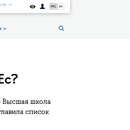
сти
РУС
EN
м
Ec?
) Высшая школа
главила список