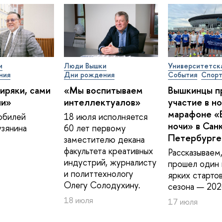
и
Люди Вышки
Университетск
ния
Дни рождения
События
Спор
иряки, сами
«Мы воспитываем
Вышкинцы п
ии»
интеллектуалов»
участие в н
марафоне «
юбилей
18 июля исполняется
ночи» в Сан
зянина
60 лет первому
Петербурге
заместителю декана
факультета креативных
Рассказываем,
индустрий, журналисту
прошел один 
и политтехнологу
ярких старто
Олегу Солодухину.
сезона — 202
18 июля
17 июля