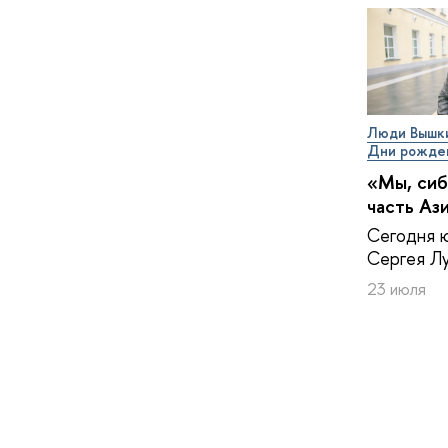
Люди Вышк
Дни рожде
«Мы, сиб
часть Аз
Сегодня 
Сергея Лу
23 июля