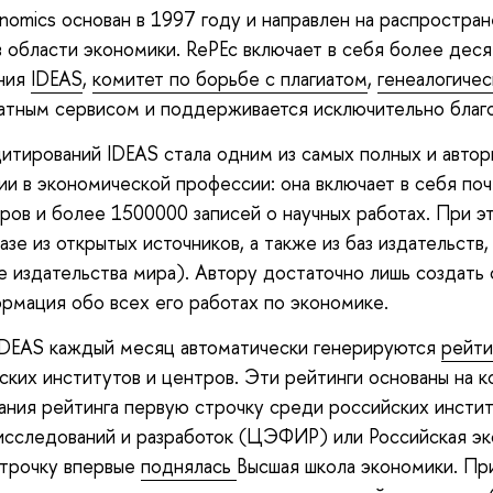
onomics основан в 1997 году и направлен на распростра
области экономики. RePEc включает в себя более десят
ания
IDEAS
,
комитет по борьбе с плагиатом
,
генеалогиче
латным сервисом и поддерживается исключительно благ
итирований IDEAS стала одним из самых полных и автор
и в экономической профессии: она включает в себя по
ров и более 1500000 записей о научных работах. При э
азе из открытых источников, а также из баз издательств
е издательства мира). Автору достаточно лишь создать 
рмация обо всех его работах по экономике.
 IDEAS каждый месяц автоматически генерируются
рейти
ских институтов и центров. Эти рейтинги основаны на к
ания рейтинга первую строчку среди российских инсти
исследований и разработок (ЦЭФИР) или Российская э
строчку впервые
поднялась
Высшая школа экономики. Пр