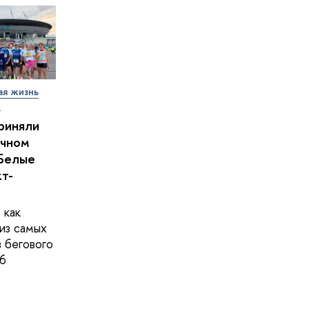
ая жизнь
т
риняли
очном
Белые
кт-
 как
из самых
в бегового
6