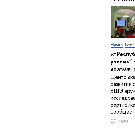
Наука
Респ
«“Респу
ученых” 
возможн
Центр ак
развития 
ВШЭ вруч
исследов
сертифика
сообщест
29 июля