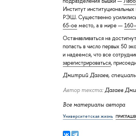
подразделения Вышки —
Лабо
Институт институциональных
РЭШ. Существенно усилились п
65-ое
место, а в мире —
160-
Останавливаться на достигнут
попасть в число первых 50 эк
и надеемся, что все сотрудн
зарегистрироваться
, присоед
Дмитрий Дагаев, специал
Автор текста:
Дагаев Дми
Все материалы автора
Университетская жизнь
ПРИГЛАШЕ