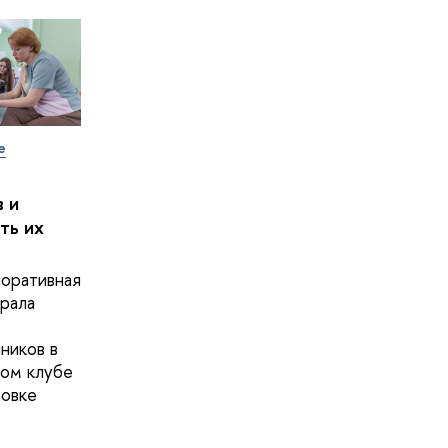
е
 и
ть их
оративная
рала
ников в
ом клубе
овке