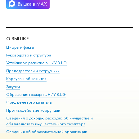
О ВЫШКЕ
ОБ
Цифры и факты
Ли
Руководство и структура
Дов
Устойчивое развитие в НИУ ВШЭ
Ол
Преподаватели и сотрудники
При
Корпуса и общежития
ыш
Закупки
При
Обращения граждан в НИУ ВШЭ
Ас
Фонд целевого капитала
До
Противодействие коррупции
Цен
Сведения о доходах, расходах, об имуществе и
Би
обязательствах имущественного характера
Об
Сведения об образовательной организации
Обр