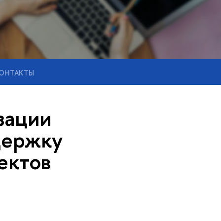
ОНТАКТЫ
зации
держку
ектов