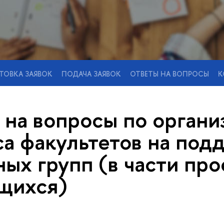
ТОВКА ЗАЯВОК
ПОДАЧА ЗАЯВОК
ОТВЕТЫ НА ВОПРОСЫ
К
 на вопросы по органи
са факультетов на под
ых групп (в части про
щихся)