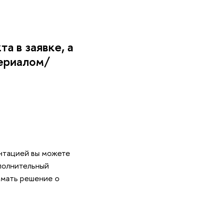
а в заявке, а
ериалом/
ентацией вы можете
ополнительный
имать решение о