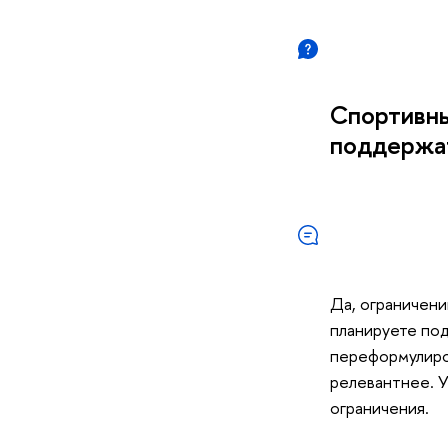
Спортивны
поддержа
Да, ограничений
планируете под
переформулиров
релевантнее. У
ограничения.