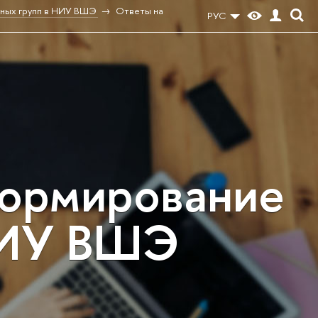
тных групп в НИУ ВШЭ
Ответы на
РУС
формирование
НИУ ВШЭ