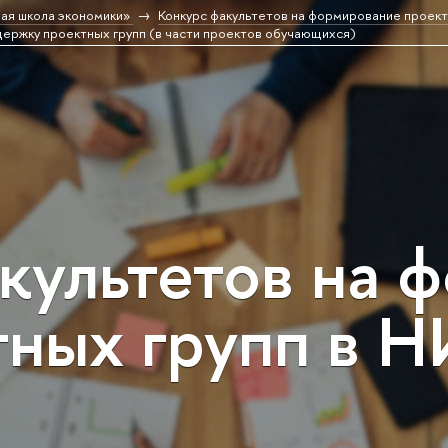
ая школа экономики»
Конкурс факультетов на формирование проек
держку проектных групп (в части проектов обучающихся)
культетов на 
тных групп в 