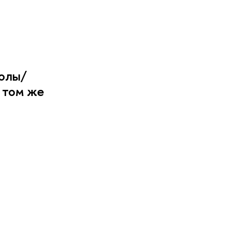
колы/
а том же