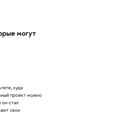
орые могут
ьтете, куда
ивный проект можно
 он стал
вают свои