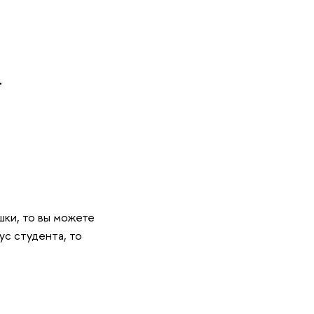
т
шки, то вы можете
ус студента, то