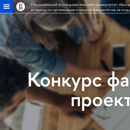
Национальный исследовательский университет «Высш
вопросы по организации конкурса факультетов на под
Конкурс фа
проек