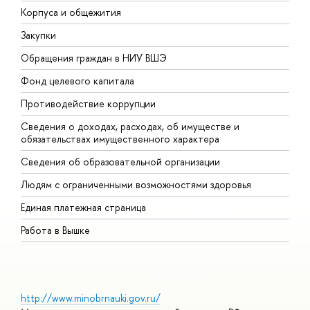
Корпуса и общежития
В
Закупки
П
Обращения граждан в НИУ ВШЭ
А
Фонд целевого капитала
Д
Противодействие коррупции
Ц
Сведения о доходах, расходах, об имуществе и
Б
обязательствах имущественного характера
О
Сведения об образовательной организации
О
Людям с ограниченными возможностями здоровья
Единая платежная страница
Работа в Вышке
http://www.minobrnauki.gov.ru/