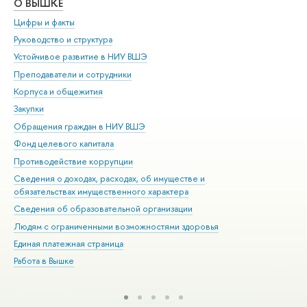
О ВЫШКЕ
ОБ
Цифры и факты
Ли
Руководство и структура
Дов
Устойчивое развитие в НИУ ВШЭ
Ол
Преподаватели и сотрудники
При
Корпуса и общежития
Вы
Закупки
При
Обращения граждан в НИУ ВШЭ
Ас
Фонд целевого капитала
До
Противодействие коррупции
Цен
Сведения о доходах, расходах, об имуществе и
Би
обязательствах имущественного характера
Об
Сведения об образовательной организации
Обр
Людям с ограниченными возможностями здоровья
Единая платежная страница
Работа в Вышке