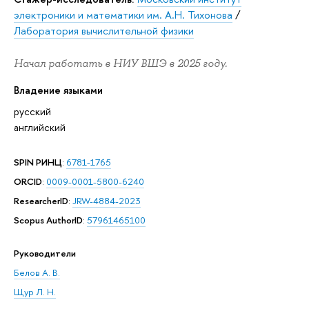
электроники и математики им. А.Н. Тихонова
/
Лаборатория вычислительной физики
Начал работать в НИУ ВШЭ в 2025 году.
Владение языками
русский
английский
SPIN РИНЦ
:
6781-1765
ORCID
:
0009-0001-5800-6240
ResearcherID
:
JRW-4884-2023
Scopus AuthorID
:
57961465100
Руководители
Белов А. В.
Щур Л. Н.