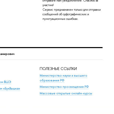
отправьте нам уведомление. Спасибо за
участие!
Сервис предназначен только для отправки
сообщений об орфографических и
пунктуационных ошибках.
Дамирович
ПОЛЕЗНЫЕ ССЫЛКИ
Министерство науки и высшего
образования РФ
дом ВШЭ
Министерство просвещения РФ
ин «БукВышка»
Массовые открытые онлайн-курсы