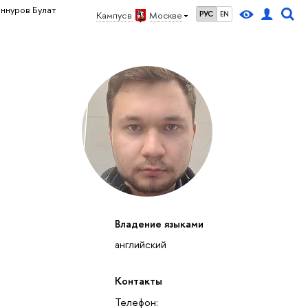
ннуров Булат
Кампус в
Москве
РУС
EN
Владение языками
английский
Контакты
Телефон: