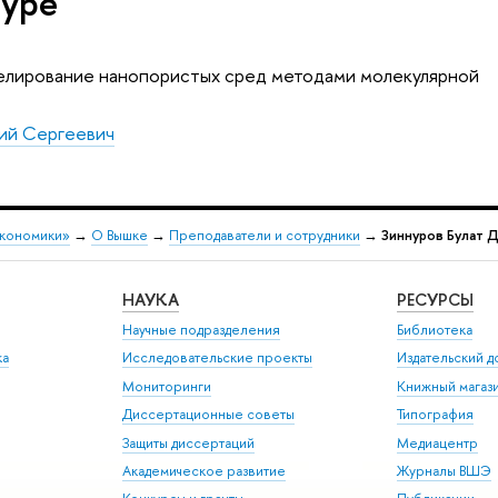
туре
елирование нанопористых сред методами молекулярной
ий Сергеевич
экономики»
→
О Вышке
→
Преподаватели и сотрудники
→
Зиннуров Булат 
НАУКА
РЕСУРСЫ
Научные подразделения
Библиотека
ка
Исследовательские проекты
Издательский 
Мониторинги
Книжный магаз
Диссертационные советы
Типография
Защиты диссертаций
Медиацентр
Академическое развитие
Журналы ВШЭ