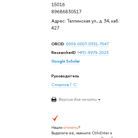
15016
89686830517
Адрес: Таллинская ул., д. 34, каб.
427
ORCID
:
0009-0007-0351-7047
ResearcherID
:
HPD-9979-2023
Google Scholar
Руководитель
Смирнов Г. С.
Версия для печати
Нашли
опечатку
?
Выделите её, нажмите Ctrl+Enter и