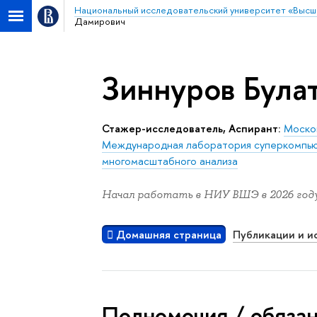
Национальный исследовательский университет «Высш
Дамирович
Зиннуров Була
Стажер-исследователь, Аспирант:
Москов
Международная лаборатория суперкомпью
многомасштабного анализа
Начал работать в НИУ ВШЭ в 2026 году
Домашняя страница
Публикации и и
Полномочия / обяза