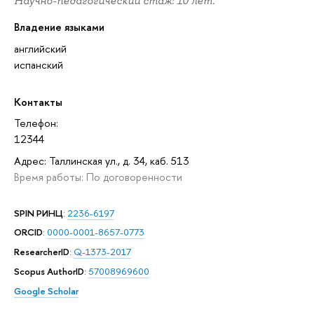
Научно-педагогический стаж: 10 лет.
Владение языками
английский
испанский
Контакты
Телефон:
12344
Адрес: Таллинская ул., д. 34, каб. 513
Время работы: По договоренности
SPIN РИНЦ
:
2236-6197
ORCID
:
0000-0001-8657-0773
ResearcherID
:
Q-1373-2017
Scopus AuthorID
:
57008969600
Google Scholar