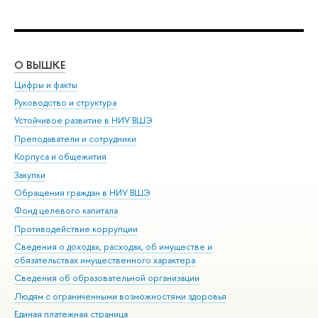
О ВЫШКЕ
ОБ
Цифры и факты
Ли
Руководство и структура
Дов
Устойчивое развитие в НИУ ВШЭ
Ол
Преподаватели и сотрудники
При
Корпуса и общежития
Вы
Закупки
При
Обращения граждан в НИУ ВШЭ
Ас
Фонд целевого капитала
До
Противодействие коррупции
Цен
Сведения о доходах, расходах, об имуществе и
Би
обязательствах имущественного характера
Об
Сведения об образовательной организации
Обр
Людям с ограниченными возможностями здоровья
Единая платежная страница