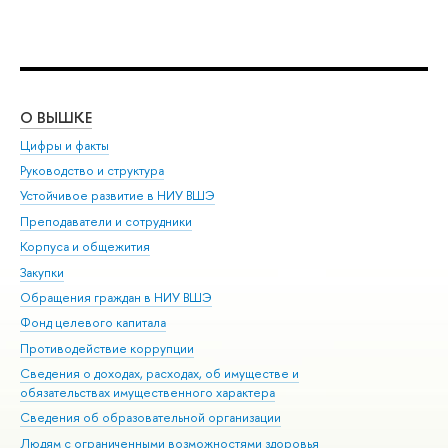
О ВЫШКЕ
ОБ
Цифры и факты
Ли
Руководство и структура
Дов
Устойчивое развитие в НИУ ВШЭ
Ол
Преподаватели и сотрудники
При
Корпуса и общежития
Вы
Закупки
При
Обращения граждан в НИУ ВШЭ
Ас
Фонд целевого капитала
До
Противодействие коррупции
Цен
Сведения о доходах, расходах, об имуществе и
Би
обязательствах имущественного характера
Об
Сведения об образовательной организации
Обр
Людям с ограниченными возможностями здоровья