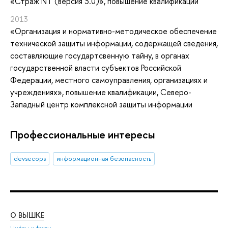
«Страж NT (версия 3.0)»
, повышение квалификации
2013
«Организация и нормативно-методическое обеспечение
технической защиты информации, содержащей сведения,
составляющие государтсвенную тайну, в органах
государственной власти субъектов Российской
Федерации, местного самоуправления, организациях и
учреждениях»
, повышение квалификации
, Северо-
Западный центр комплексной защиты информации
Профессиональные интересы
devsecops
информационная безопасность
О ВЫШКЕ
ОБ