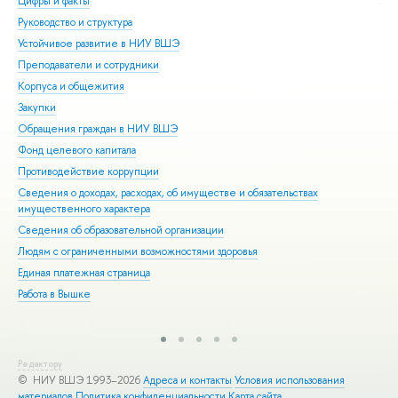
Цифры и факты
Ли
Руководство и структура
Дов
Устойчивое развитие в НИУ ВШЭ
Ол
Преподаватели и сотрудники
При
Корпуса и общежития
Вы
Закупки
При
Обращения граждан в НИУ ВШЭ
Асп
Фонд целевого капитала
Доп
Противодействие коррупции
Цен
Сведения о доходах, расходах, об имуществе и обязательствах
Биз
имущественного характера
Обр
Сведения об образовательной организации
Обр
Людям с ограниченными возможностями здоровья
Единая платежная страница
Работа в Вышке
Редактору
© НИУ ВШЭ 1993–2026
Адреса и контакты
Условия использования
материалов
Политика конфиденциальности
Карта сайта