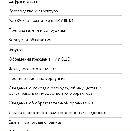
Цифры и факты
Л
Руководство и структура
Д
Устойчивое развитие в НИУ ВШЭ
О
Преподаватели и сотрудники
П
Корпуса и общежития
В
Закупки
П
Обращения граждан в НИУ ВШЭ
А
Фонд целевого капитала
Д
Противодействие коррупции
Ц
Сведения о доходах, расходах, об имуществе и
Б
обязательствах имущественного характера
О
Сведения об образовательной организации
О
Людям с ограниченными возможностями здоровья
Единая платежная страница