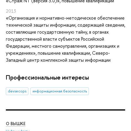
«Страж NT (версия 3.0)»
, повышение квалификации
2013
«Организация и нормативно-методическое обеспечение
технической защиты информации, содержащей сведения,
составляющие государтсвенную тайну, в органах
государственной власти субъектов Российской
Федерации, местного самоуправления, организациях и
учреждениях»
, повышение квалификации
, Северо-
Западный центр комплексной защиты информации
Профессиональные интересы
devsecops
информационная безопасность
О ВЫШКЕ
ОБ