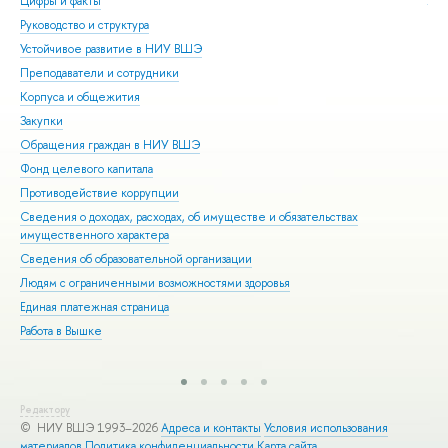
Цифры и факты
Ли
Руководство и структура
Дов
Устойчивое развитие в НИУ ВШЭ
Ол
Преподаватели и сотрудники
При
Корпуса и общежития
Вы
Закупки
При
Обращения граждан в НИУ ВШЭ
Асп
Фонд целевого капитала
Доп
Противодействие коррупции
Цен
Сведения о доходах, расходах, об имуществе и обязательствах
Биз
имущественного характера
Обр
Сведения об образовательной организации
Обр
Людям с ограниченными возможностями здоровья
Единая платежная страница
Работа в Вышке
Редактору
© НИУ ВШЭ 1993–2026
Адреса и контакты
Условия использования
материалов
Политика конфиденциальности
Карта сайта