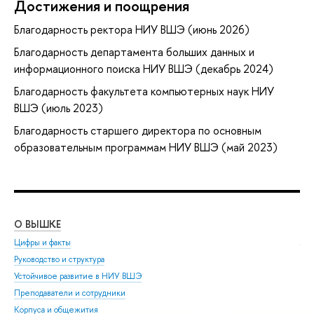
Достижения и поощрения
Благодарность ректора НИУ ВШЭ (июнь 2026)
Благодарность департамента больших данных и
информационного поиска НИУ ВШЭ (декабрь 2024)
Благодарность факультета компьютерных наук НИУ
ВШЭ (июль 2023)
Благодарность старшего директора по основным
образовательным программам НИУ ВШЭ (май 2023)
О ВЫШКЕ
ОБ
Цифры и факты
Ли
Руководство и структура
Дов
Устойчивое развитие в НИУ ВШЭ
Ол
Преподаватели и сотрудники
При
Корпуса и общежития
Вы