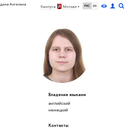
дина Ангелина
Кампус в
Москве
РУС
EN
Владение языками
английский
немецкий
Контакты