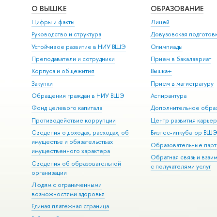
О ВЫШКЕ
ОБРАЗОВАНИЕ
Цифры и факты
Лицей
Руководство и структура
Довузовская подготов
Устойчивое развитие в НИУ ВШЭ
Олимпиады
Преподаватели и сотрудники
Прием в бакалавриат
Корпуса и общежития
Вышка+
Закупки
Прием в магистратуру
Обращения граждан в НИУ ВШЭ
Аспирантура
Фонд целевого капитала
Дополнительное обра
Противодействие коррупции
Центр развития карье
Сведения о доходах, расходах, об
Бизнес-инкубатор ВШ
имуществе и обязательствах
Образовательные парт
имущественного характера
Обратная связь и взаи
Сведения об образовательной
с получателями услуг
организации
Людям с ограниченными
возможностями здоровья
Единая платежная страница