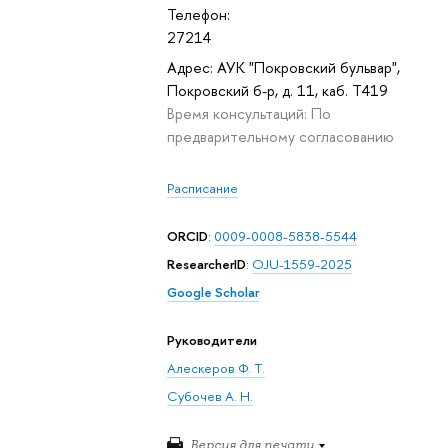
Телефон:
27214
Адрес: АУК "Покровский бульвар",
Покровский б-р, д. 11, каб. T419
Время консультаций: По
предварительному согласованию
Расписание
ORCID
:
0009-0008-5838-5544
ResearcherID
:
OJU-1559-2025
Google Scholar
Руководители
Алескеров Ф. Т.
Субочев А. Н.
Версия для печати