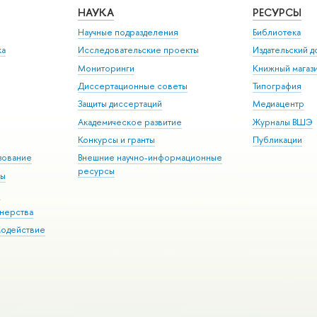
НАУКА
РЕСУРСЫ
Научные подразделения
Библиотека
ка
Исследовательские проекты
Издательский 
Мониторинги
Книжный магаз
Диссертационные советы
Типография
Защиты диссертаций
Медиацентр
Академическое развитие
Журналы ВШЭ
Конкурсы и гранты
Публикации
зование
Внешние научно-информационные
ресурсы
ры
Э
нерства
модействие