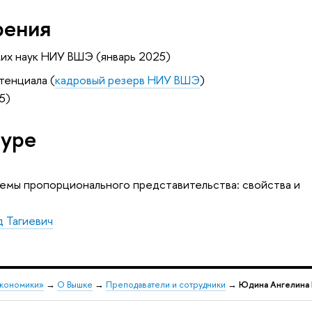
рения
ких наук НИУ ВШЭ (январь 2025)
тенциала (
кадровый резерв НИУ ВШЭ
)
5)
туре
емы пропорционального представительства: свойства и
 Тагиевич
экономики»
→
О Вышке
→
Преподаватели и сотрудники
→
Юдина Ангелина 