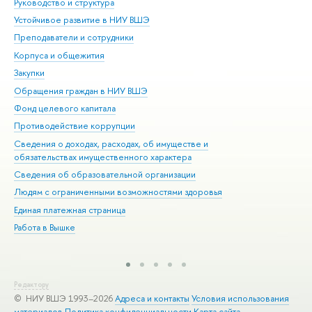
Руководство и структура
Дов
Устойчивое развитие в НИУ ВШЭ
Ол
Преподаватели и сотрудники
При
Корпуса и общежития
Вы
Закупки
При
Обращения граждан в НИУ ВШЭ
Ас
Фонд целевого капитала
До
Противодействие коррупции
Цен
Сведения о доходах, расходах, об имуществе и
Би
обязательствах имущественного характера
Об
Сведения об образовательной организации
Обр
Людям с ограниченными возможностями здоровья
Единая платежная страница
Работа в Вышке
Редактору
© НИУ ВШЭ 1993–2026
Адреса и контакты
Условия использования
материалов
Политика конфиденциальности
Карта сайта