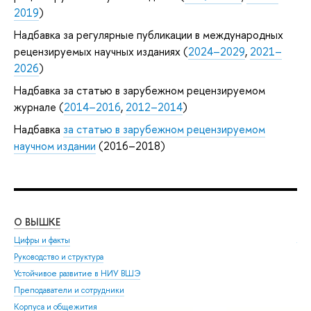
2019
)
Надбавка за регулярные публикации в международных
рецензируемых научных изданиях (
2024–2029
,
2021–
2026
)
Надбавка за статью в зарубежном рецензируемом
журнале (
2014–2016
,
2012–2014
)
Надбавка
за статью в зарубежном рецензируемом
научном издании
(2016–2018)
О ВЫШКЕ
ОБ
Цифры и факты
Ли
Руководство и структура
Дов
Устойчивое развитие в НИУ ВШЭ
Ол
Преподаватели и сотрудники
При
Корпуса и общежития
Вы