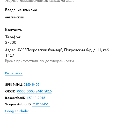
Научно-педагогический стаж: 48 лет.
Владение языками
английский
Контакты
Телефон:
27200
Адрес: АУК "Покровский бульвар", Покровский б-р, д. 11, каб.
T417
Время присутствия: по договоренности
Расписание
SPIN РИНЦ
:
2159-8496
ORCID
:
0000-0003-2440-2816
ResearcherID
:
I-5040-2015
Scopus AuthorID
:
7101674545
Google Scholar