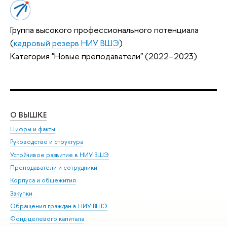
Группа высокого профессионального потенциала
(
кадровый резерв НИУ ВШЭ
)
Категория "Новые преподаватели" (2022–2023)
О ВЫШКЕ
ОБ
Цифры и факты
Ли
Руководство и структура
Дов
Устойчивое развитие в НИУ ВШЭ
Ол
Преподаватели и сотрудники
При
Корпуса и общежития
Вы
Закупки
При
Обращения граждан в НИУ ВШЭ
Ас
Фонд целевого капитала
До