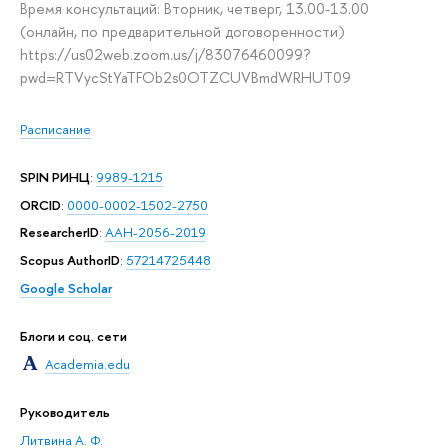
Время консультаций: Вторник, четверг, 13.00-13.00
(онлайн, по предварительной договоренности)
https://us02web.zoom.us/j/83076460099?
pwd=RTVycStYaTFOb2s0OTZCUVBmdWRHUT09
Расписание
SPIN РИНЦ
:
9989-1215
ORCID
:
0000-0002-1502-2750
ResearcherID
:
AAH-2056-2019
Scopus AuthorID
:
57214725448
Google Scholar
Блоги и соц. сети
Academia.edu
Руководитель
Литвина А. Ф.