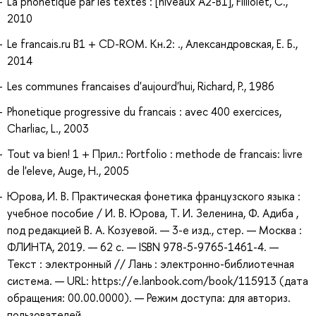
La phonetique par les textes : [niveaux A2-B1], Filliolet, C.,
2010
Le francais.ru B1 + CD-ROM. Кн.2: ., Александровская, Е. Б.,
2014
Les communes francaises d'aujourd'hui, Richard, P., 1986
Phonetique progressive du francais : avec 400 exercices,
Charliac, L., 2003
Tout va bien! 1 + Прил.: Portfolio : methode de francais: livre
de l'eleve, Auge, H., 2005
Юрова, И. В. Практическая фонетика французского языка :
учебное пособие / И. В. Юрова, Т. И. Зеленина, Ф. Адиба ,
под редакцией В. А. Козуевой. — 3-е изд., стер. — Москва :
ФЛИНТА, 2019. — 62 с. — ISBN 978-5-9765-1461-4. —
Текст : электронный // Лань : электронно-библиотечная
система. — URL: https://e.lanbook.com/book/115913 (дата
обращения: 00.00.0000). — Режим доступа: для авториз.
пользователей.