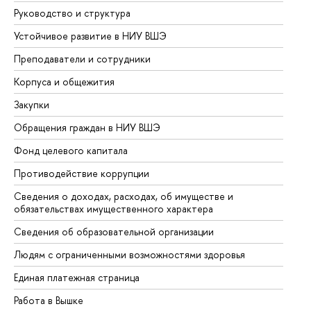
Руководство и структура
До
Устойчивое развитие в НИУ ВШЭ
Ол
Преподаватели и сотрудники
Пр
Корпуса и общежития
Вы
Закупки
Пр
Обращения граждан в НИУ ВШЭ
Ас
Фонд целевого капитала
До
Противодействие коррупции
Це
Сведения о доходах, расходах, об имуществе и
Би
обязательствах имущественного характера
Об
Сведения об образовательной организации
Об
Людям с ограниченными возможностями здоровья
Единая платежная страница
Работа в Вышке