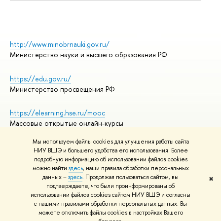
http://www.minobrnauki.gov.ru/
Министерство науки и высшего образования РФ
https://edu.gov.ru/
Министерство просвещения РФ
https://elearning.hse.ru/mooc
Массовые открытые онлайн-курсы
Мы используем файлы cookies для улучшения работы сайта
НИУ ВШЭ и большего удобства его использования. Более
подробную информацию об использовании файлов cookies
© НИУ ВШЭ 1993–2026
Адреса и контакты
можно найти
здесь
, наши правила обработки персональных
Условия использования материалов
данных –
здесь
. Продолжая пользоваться сайтом, вы
✖
подтверждаете, что были проинформированы об
Политика конфиденциальности
использовании файлов cookies сайтом НИУ ВШЭ и согласны
Правила применения рекомендательных технологий в НИУ ВШЭ
с нашими правилами обработки персональных данных. Вы
Карта сайта
можете отключить файлы cookies в настройках Вашего