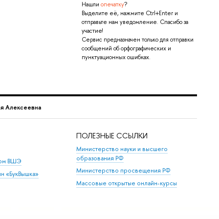
Нашли
опечатку
?
Выделите её, нажмите Ctrl+Enter и
отправьте нам уведомление. Спасибо за
участие!
Сервис предназначен только для отправки
сообщений об орфографических и
пунктуационных ошибках.
ия Алексеевна
ПОЛЕЗНЫЕ ССЫЛКИ
Министерство науки и высшего
образования РФ
дом ВШЭ
Министерство просвещения РФ
ин «БукВышка»
Массовые открытые онлайн-курсы