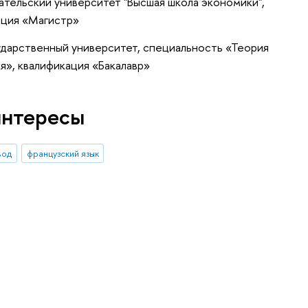
тельский университет "Высшая школа экономики",
ация «Магистр»
ударственный университет, специальность «Теория
», квалификация «Бакалавр»
интересы
вод
французский язык