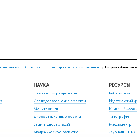
экономики»
→
О Вышке
→
Преподаватели и сотрудники
→
Егорова Анастас
НАУКА
РЕСУРСЫ
Научные подразделения
Библиотека
ка
Исследовательские проекты
Издательский 
Мониторинги
Книжный магаз
Диссертационные советы
Типография
Защиты диссертаций
Медиацентр
Академическое развитие
Журналы ВШЭ