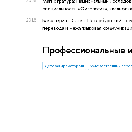
2023
Магистратура: Национальный исследова
специальность «Филология», квалифик
2018
Бакалавриат: Санкт-Петербургский гос
перевода и межъязыковая коммуникация
Профессиональные 
Детская драматургия
художественный пере