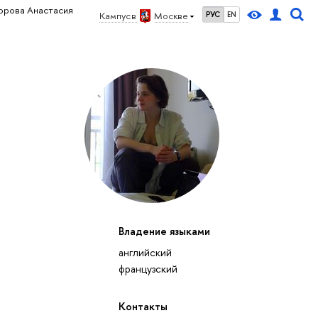
орова Анастасия
Кампус в
Москве
РУС
EN
Владение языками
английский
французский
Контакты