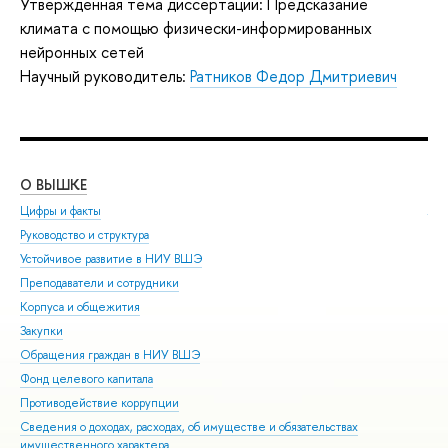
Утвержденная тема диссертации: Предсказание
климата с помощью физически-информированных
нейронных сетей
Научный руководитель:
Ратников Федор Дмитриевич
О ВЫШКЕ
ОБ
Цифры и факты
Ли
Руководство и структура
Дов
Устойчивое развитие в НИУ ВШЭ
Ол
Преподаватели и сотрудники
При
Корпуса и общежития
Вы
Закупки
При
Обращения граждан в НИУ ВШЭ
Асп
Фонд целевого капитала
Доп
Противодействие коррупции
Цен
Сведения о доходах, расходах, об имуществе и обязательствах
Биз
имущественного характера