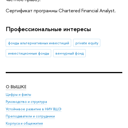
Сертификат программы Chartered Financial Analyst.
Профессиональные интересы
фонды альтернативных инвестиций
private equity
инвестиционные фонды
венчурный фонд
О ВЫШКЕ
ОБ
Цифры и факты
Ли
Руководство и структура
Дов
Устойчивое развитие в НИУ ВШЭ
Ол
Преподаватели и сотрудники
При
Корпуса и общежития
Вы