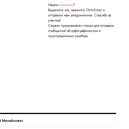
Нашли
опечатку
?
Выделите её, нажмите Ctrl+Enter и
отправьте нам уведомление. Спасибо за
участие!
Сервис предназначен только для отправки
сообщений об орфографических и
пунктуационных ошибках.
й Михайлович