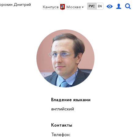
орокин Дмитрий
Кампус в
Москве
РУС
EN
Владение языками
английский
Контакты
Телефон: