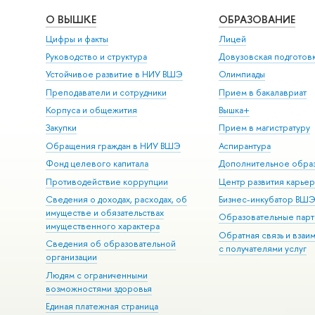
О ВЫШКЕ
ОБРАЗОВАНИЕ
Цифры и факты
Лицей
Руководство и структура
Довузовская подготов
Устойчивое развитие в НИУ ВШЭ
Олимпиады
Преподаватели и сотрудники
Прием в бакалавриат
Корпуса и общежития
Вышка+
Закупки
Прием в магистратуру
Обращения граждан в НИУ ВШЭ
Аспирантура
Фонд целевого капитала
Дополнительное обра
Противодействие коррупции
Центр развития карье
Сведения о доходах, расходах, об
Бизнес-инкубатор ВШ
имуществе и обязательствах
Образовательные парт
имущественного характера
Обратная связь и взаи
Сведения об образовательной
с получателями услуг
организации
Людям с ограниченными
возможностями здоровья
Единая платежная страница