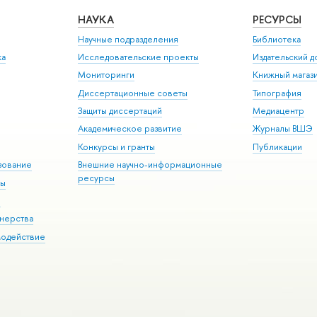
НАУКА
РЕСУРСЫ
Научные подразделения
Библиотека
ка
Исследовательские проекты
Издательский 
Мониторинги
Книжный магаз
Диссертационные советы
Типография
Защиты диссертаций
Медиацентр
Академическое развитие
Журналы ВШЭ
Конкурсы и гранты
Публикации
зование
Внешние научно-информационные
ресурсы
ры
Э
нерства
модействие