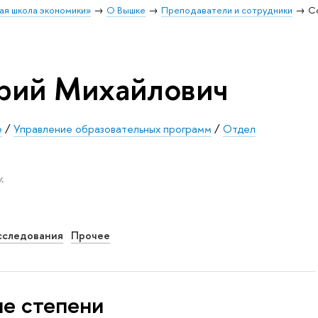
ая школа экономики»
О Вышке
Преподаватели и сотрудники
С
рий Михайлович
е
/
Управление образовательных программ
/
Отдел
.
сследования
Прочее
ые степени