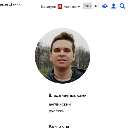
япкин Даниил
Кампус в
Москве
РУС
EN
Владение языками
английский
русский
Контакты