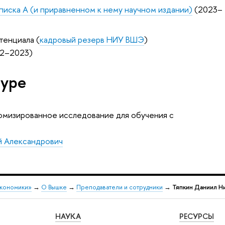
Списка А (и приравненном к нему научном издании)
(2023–
тенциала (
кадровый резерв НИУ ВШЭ
)
22–2023)
туре
омизированное исследование для обучения с
й Александрович
экономики»
→
О Вышке
→
Преподаватели и сотрудники
→
Тяпкин Даниил Н
НАУКА
РЕСУРСЫ