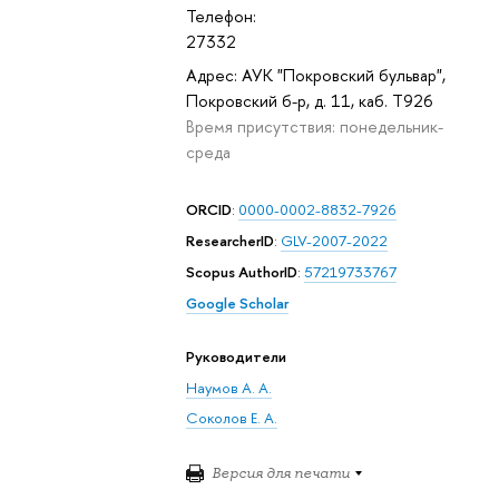
Телефон:
27332
Адрес: АУК "Покровский бульвар",
Покровский б-р, д. 11, каб. T926
Время присутствия: понедельник-
среда
ORCID
:
0000-0002-8832-7926
ResearcherID
:
GLV-2007-2022
Scopus AuthorID
:
57219733767
Google Scholar
Руководители
Наумов А. А.
Соколов Е. А.
Версия для печати