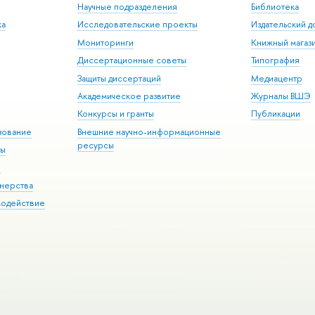
Научные подразделения
Библиотека
ка
Исследовательские проекты
Издательский 
Мониторинги
Книжный магаз
Диссертационные советы
Типография
Защиты диссертаций
Медиацентр
Академическое развитие
Журналы ВШЭ
Конкурсы и гранты
Публикации
зование
Внешние научно-информационные
ресурсы
ры
Э
нерства
модействие