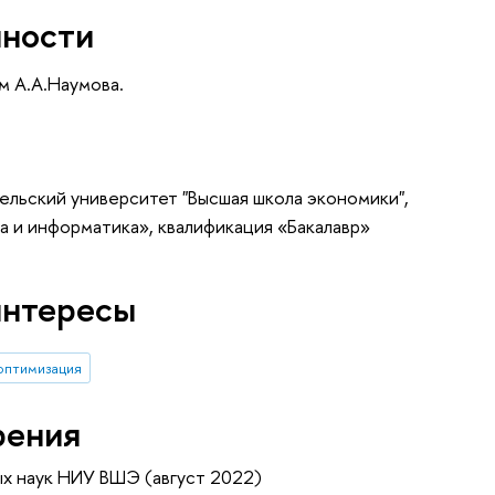
нности
м А.А.Наумова.
ельский университет "Высшая школа экономики",
 и информатика», квалификация «Бакалавр»
интересы
оптимизация
рения
ых наук НИУ ВШЭ (август 2022)