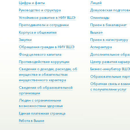
Цифры и факты
Лицей
Руководство и структура
Довузовская подготов
Устойчивое развитие в НИУ ВШЭ
Олимпиады
Преподаватели и сотрудники
Прием в бакалавриат
Корпуса и общежития
Вышка+
Закупки
Прием в магистратуру
Обращения граждан в НИУ ВШЭ
Аспирантура
Фонд целевого капитала
Дополнительное обра
Противодействие коррупции
Центр развития карье
Сведения о доходах, расходах, об
Бизнес-инкубатор ВШ
имуществе и обязательствах
Образовательные парт
имущественного характера
Обратная связь и взаи
Сведения об образовательной
с получателями услуг
организации
Людям с ограниченными
возможностями здоровья
Единая платежная страница
Работа в Вышке