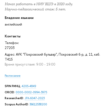
Начал работать в НИУ ВШЭ в 2020 году.
Научно-педагогический стаж: 5 лет.
Владение языками
английский
Контакты
Телефон:
27203
Адрес: АУК "Покровский бульвар", Покровский б-р, д. 11, каб.
T415
Время присутствия: 9:00 - 19:00
Расписание
SPIN РИНЦ
:
4205-4849
ORCID
:
0000-0002-0994-3975
ResearcherID
:
JFK-6047-2023
Scopus AuthorID
:
36612538200