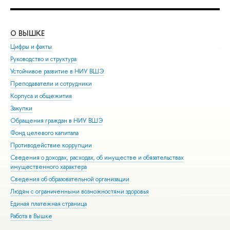
О ВЫШКЕ
ОБ
Цифры и факты
Ли
Руководство и структура
Дов
Устойчивое развитие в НИУ ВШЭ
Ол
Преподаватели и сотрудники
При
Корпуса и общежития
Вы
Закупки
При
Обращения граждан в НИУ ВШЭ
Асп
Фонд целевого капитала
Доп
Противодействие коррупции
Цен
Сведения о доходах, расходах, об имуществе и обязательствах
Биз
имущественного характера
Обр
Сведения об образовательной организации
Обр
Людям с ограниченными возможностями здоровья
Единая платежная страница
Работа в Вышке