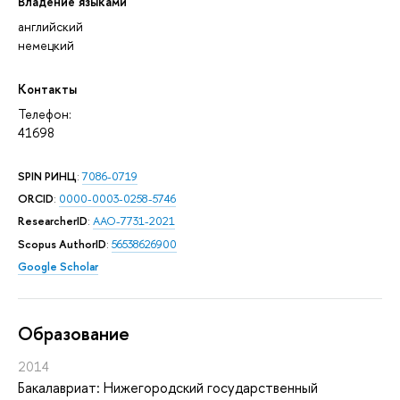
Владение языками
английский
немецкий
Контакты
Телефон:
41698
SPIN РИНЦ
:
7086-0719
ORCID
:
0000-0003-0258-5746
ResearcherID
:
AAO-7731-2021
Scopus AuthorID
:
56538626900
Google Scholar
Oбразование
2014
Бакалавриат: Нижегородский государственный