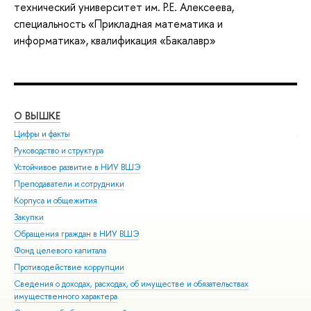
технический университет им. Р.Е. Алексеева,
специальность «Прикладная математика и
информатика», квалификация «Бакалавр»
О ВЫШКЕ
ОБ
Цифры и факты
Ли
Руководство и структура
Дов
Устойчивое развитие в НИУ ВШЭ
Ол
Преподаватели и сотрудники
При
Корпуса и общежития
Вы
Закупки
При
Обращения граждан в НИУ ВШЭ
Асп
Фонд целевого капитала
Доп
Противодействие коррупции
Цен
Сведения о доходах, расходах, об имуществе и обязательствах
Биз
имущественного характера
Обр