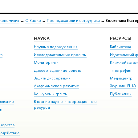
экономики»
→
О Вышке
→
Преподаватели и сотрудники
→
Волженина Екате
НАУКА
РЕСУРСЫ
Научные подразделения
Библиотека
ка
Исследовательские проекты
Издательский 
Мониторинги
Книжный магаз
Диссертационные советы
Типография
Защиты диссертаций
Медиацентр
Академическое развитие
Журналы ВШЭ
Конкурсы и гранты
Публикации
зование
Внешние научно-информационные
ресурсы
ры
Э
нерства
модействие