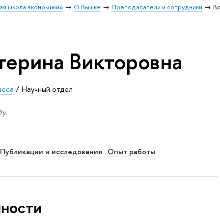
ая школа экономики»
О Вышке
Преподаватели и сотрудники
В
терина Викторовна
неса
/
Научный отдел
у.
Публикации и исследования
Опыт работы
нности