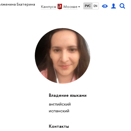
олженина Екатерина
Кампус в
Москве
РУС
EN
Владение языками
английский
испанский
Контакты