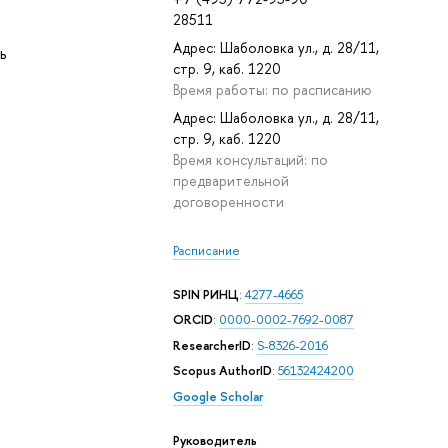
28511
Адрес: Шаболовка ул., д. 28/11,
ь
стр. 9, каб. 1220
Время работы: по расписанию
Адрес: Шаболовка ул., д. 28/11,
стр. 9, каб. 1220
Время консультаций: по
предварительной
договоренности
Расписание
SPIN РИНЦ
:
4277-4665
ORCID
:
0000-0002-7692-0087
ResearcherID
:
S-8326-2016
Scopus AuthorID
:
56132424200
Google Scholar
Руководитель