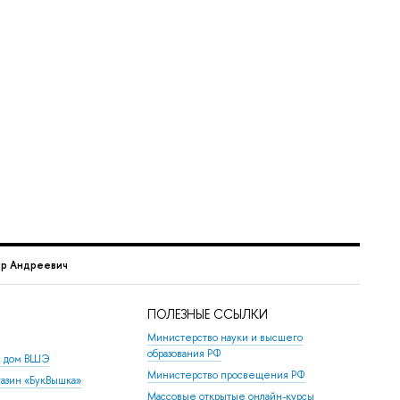
др Андреевич
ПОЛЕЗНЫЕ ССЫЛКИ
Министерство науки и высшего
образования РФ
й дом ВШЭ
Министерство просвещения РФ
азин «БукВышка»
Массовые открытые онлайн-курсы