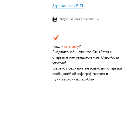
Зараменских Е. П.
Версия для печати
Нашли
опечатку
?
Выделите её, нажмите Ctrl+Enter и
отправьте нам уведомление. Спасибо за
участие!
Сервис предназначен только для отправки
сообщений об орфографических и
пунктуационных ошибках.