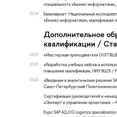
специальность «Бизнес-информатика»,
2014
Бакалавриат: Национальный исследоват
«Бизнес-информатика», квалификация 
Дополнительное об
квалификации / Ст
2025
«Мастерская преподавателя ООП ВШ
2025
«Разработка учебных кейсов и использ
повышение квалификации
, НИУ ВШЭ /
2018
«Введение в аналитические решения S
Санкт-Петербургский Политехнически
Сертификация руководителей и менедж
«Эксперт в управлении проектами» – 
Курс SAP A1LOG Logistics specializa