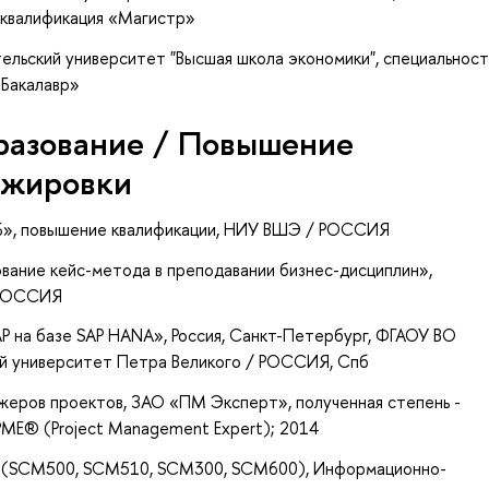
 квалификация «Магистр»
ельский университет "Высшая школа экономики", специальност
«Бакалавр»
разование / Повышение
ажировки
Б»
, повышение квалификации
, НИУ ВШЭ / РОССИЯ
ование кейс-метода в преподавании бизнес-дисциплин»
,
 РОССИЯ
AP на базе SAP HANA»
, Россия, Санкт-Петербург, ФГАОУ ВО
й университет Петра Великого / РОССИЯ, Спб
еров проектов, ЗАО «ПМ Эксперт», полученная степень -
РМЕ® (Project Management Expert); 2014
tion (SCM500, SCM510, SCM300, SCM600), Информационно-