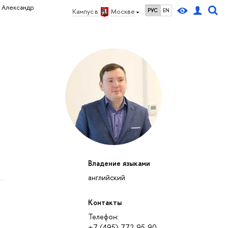
 Александр
РУС
EN
Кампус в
Москве
Владение языками
английский
Контакты
Телефон:
+7 (495) 772-95-90