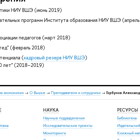
тики НИУ ВШЭ (июнь 2019)
ательных программ Института образования НИУ ВШЭ (апрель
оциации педагогов (март 2018)
ед" (февраль 2018)
тенциала (
кадровый резерв НИУ ВШЭ
)
0 лет" (2018–2019)
ла экономики»
→
О Вышке
→
Преподаватели и сотрудники
→
Горбунов Алексан
Е
НАУКА
РЕСУРСЫ
Научные подразделения
Библиотека
товка
Исследовательские проекты
Издательски
Мониторинги
Книжный маг