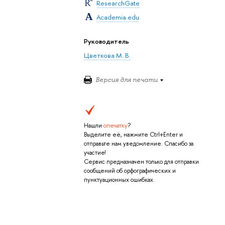
ResearchGate
Academia.edu
Руководитель
Цветкова М. В.
Версия для печати
Нашли
опечатку
?
Выделите её, нажмите Ctrl+Enter и
отправьте нам уведомление. Спасибо за
участие!
Сервис предназначен только для отправки
сообщений об орфографических и
пунктуационных ошибках.