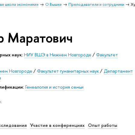
ая школа экономики»
О Вышке
Преподаватели и сотрудники
Х
р Маратович
рных наук:
НИУ ВШЭ в Нижнем Новгороде
/
Факультет
нем Новгороде
/
Факультет гуманитарных наук
/
Департамент
и
лификации:
Генеалогия и история семьи
.
сследования
Участие в конференциях
Опыт работы