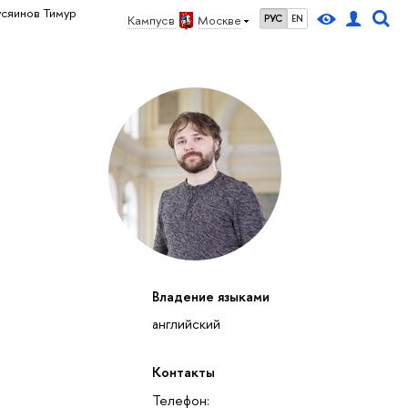
усяинов Тимур
Кампус в
Москве
РУС
EN
Владение языками
английский
Контакты
Телефон: