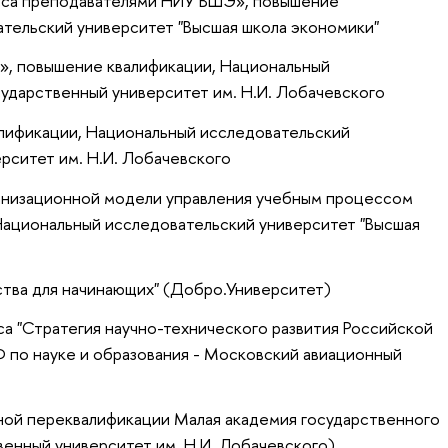
есса преподавателями НИУ ВШЭ»
, повышение
ательский университет "Высшая школа экономики"
и»
, повышение квалификации
, Национальный
ударственный университет им. Н.И. Лобачевского
алификации
, Национальный исследовательский
рситет им. Н.И. Лобачевского
рганизационной модели управления учебным процессом
 Национальный исследовательский университет "Высшая
ства для начинающих" (Добро.Университет)
а "Стратегия научно-технического развития Российской
 по науке и образования - Московский авиационный
ой переквалификации Малая академия государственного
енный университет им. Н.И. Лобачевского)