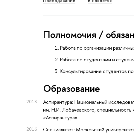
Преподавание
В новостях
Полномочия / обяза
Работа по организации различны
Работа со студентами и студен
Консультирование студентов п
Oбразование
2018
Аспирантура: Национальный исследова
им. Н.И. Лобачевского, специальность
«Аспирантура»
2016
Специалитет: Московский университе