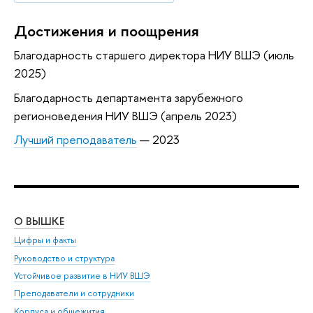
Достижения и поощрения
Благодарность старшего директора НИУ ВШЭ (июль
2025)
Благодарность департамента зарубежного
регионоведения НИУ ВШЭ (апрель 2023)
Лучший преподаватель
— 2023
О ВЫШКЕ
ОБ
Цифры и факты
Ли
Руководство и структура
Дов
Устойчивое развитие в НИУ ВШЭ
Ол
Преподаватели и сотрудники
При
Корпуса и общежития
Вы