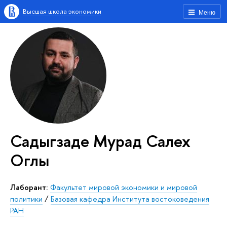
Высшая школа экономики
Меню
Садыгзаде Мурад Салех
Оглы
Лаборант:
Факультет мировой экономики и мировой
политики
/
Базовая кафедра Института востоковедения
РАН