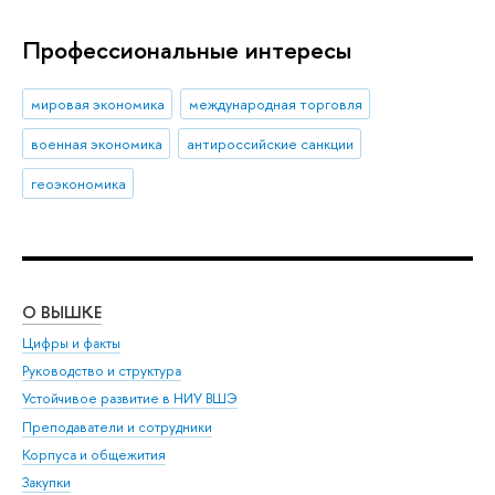
Профессиональные интересы
мировая экономика
международная торговля
военная экономика
антироссийские санкции
геоэкономика
О ВЫШКЕ
ОБ
Цифры и факты
Ли
Руководство и структура
Дов
Устойчивое развитие в НИУ ВШЭ
Ол
Преподаватели и сотрудники
При
Корпуса и общежития
Вы
Закупки
При