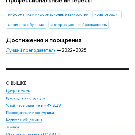
Профессиональные интересы
информатика и информационные технологии
криптография
машинное обучение
информационная безопасность
Достижения и поощрения
Лучший преподаватель
— 2022–2025
О ВЫШКЕ
ОБ
Цифры и факты
Ли
Руководство и структура
Дов
Устойчивое развитие в НИУ ВШЭ
Ол
Преподаватели и сотрудники
При
Корпуса и общежития
Вы
Закупки
При
Обращения граждан в НИУ ВШЭ
Асп