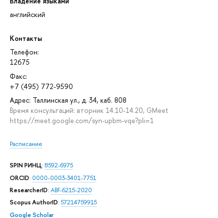
Владение языками
английский
Контакты
Телефон:
12675
Факс:
+7 (495) 772-9590
Адрес: Таллинская ул., д. 34, каб. 808
Время консультаций: вторник 14.10-14.20, GMeet
https://meet.google.com/syn-upbm-vqe?pli=1
Расписание
SPIN РИНЦ
:
8592-6975
ORCID
:
0000-0003-3401-7751
ResearcherID
:
ABF-6215-2020
Scopus AuthorID
:
57214759915
Google Scholar