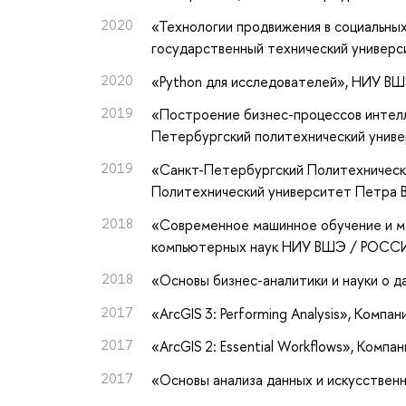
2020
«Технологии продвижения в социальны
государственный технический универ
2020
«Python для исследователей»
, НИУ В
2019
«Построение бизнес-процессов интел
Петербургский политехнический унив
2019
«Санкт-Петербургский Политехническ
Политехнический университет Петра 
2018
«Современное машинное обучение и м
компьютерных наук НИУ ВШЭ / РОССИ
2018
«Основы бизнес-аналитики и науки о д
2017
«ArcGIS 3: Performing Analysis»
, Компан
2017
«ArcGIS 2: Essential Workflows»
, Компан
2017
«Основы анализа данных и искусствен