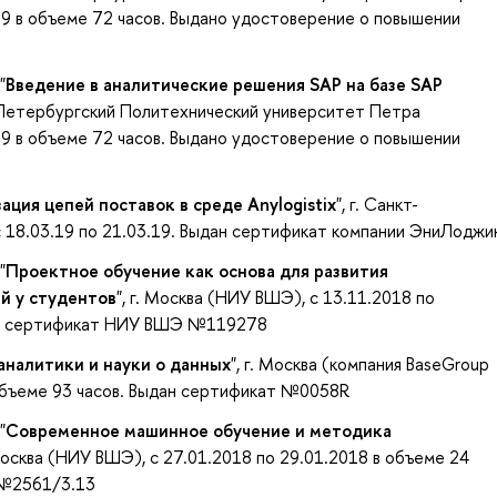
019 в объеме 72 часов. Выдано удостоверение о повышении
"
Введение в аналитические решения SAP на базе SAP
т-Петербургский Политехнический университет Петра
019 в объеме 72 часов. Выдано удостоверение о повышении
ция цепей поставок в среде Anylogistix
", г. Санкт-
 18.03.19 по 21.03.19. Выдан сертификат компании ЭниЛоджи
"
Проектное обучение как основа для развития
й у студентов
", г. Москва (НИУ ВШЭ), с 13.11.2018 по
дан сертификат НИУ ВШЭ №119278
аналитики и науки о данных
", г. Москва (компания BaseGroup
 объеме 93 часов. Выдан сертификат №0058R
"
Современное машинное обучение и методика
 Москва (НИУ ВШЭ), с 27.01.2018 по 29.01.2018 в объеме 24
 №2561/3.13