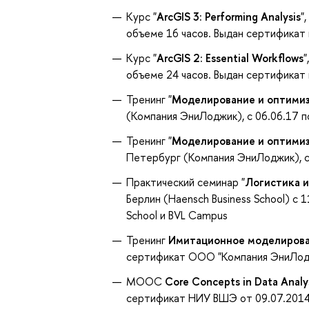
Курс "
ArcGIS 3: Performing Analysis
"
объеме 16 часов. Выдан сертификат
Курс "
ArcGIS 2: Essential Workflows
"
объеме 24 часов. Выдан сертификат
Тренинг "
Моделирование и оптимиза
(Компания ЭниЛоджик), с 06.06.17 
Тренинг "
Моделирование и оптимиза
Петербург (Компания ЭниЛоджик), с
Практический семинар "
Логистика и
Берлин (Haensch Business School) с 
School и BVL Campus
Тренинг
Имитационное моделирован
сертификат ООО "Компания ЭниЛод
MOOC
Core Concepts in Data Analy
сертификат НИУ ВШЭ от 09.07.201