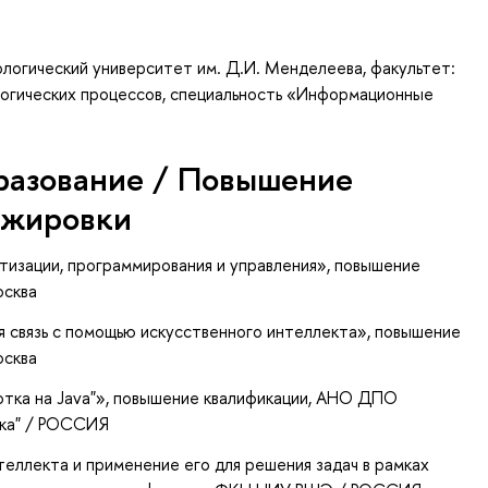
логический университет им. Д.И. Менделеева, факультет:
огических процессов, специальность «Информационные
разование / Повышение
ажировки
тизации, программирования и управления»
, повышение
осква
я связь с помощью искусственного интеллекта»
, повышение
осква
тка на Java"»
, повышение квалификации
, АНО ДПО
нка" / РОССИЯ
еллекта и применение его для решения задач в рамках