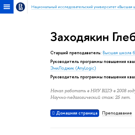
Национальный исследовательский университет «Высшая 
Заходякин Гле
Старший преподаватель:
Высшая школа 
Руководитель программы повышения ква
ЭниЛоджик (AnyLogic)
Руководитель программы повышения ква
Начал работать в НИУ ВШЭ в 2008 году
Научно-педагогический стаж: 25 лет.
Домашняя страница
Преподавание