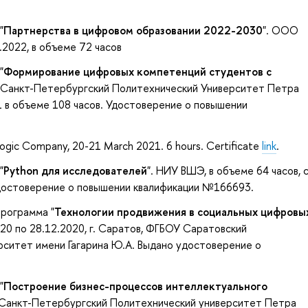
"
Партнерства в цифровом образовании 2022-2030
". ООО
.2022, в объеме 72 часов
"
Формирование цифровых компетенций студентов с
- Санкт-Петербургский Политехнический Университет Петра
21 в объеме 108 часов. Удостоверение о повышении
logic Company, 20-21 March 2021. 6 hours. Certificate
link
.
"
Python для исследователей
". НИУ ВШЭ, в объеме 64 часов, 
удостоверение о повышении квалификации №166693.
рограмма "
Технологии продвижения в социальных цифровы
020 по 28.12.2020, г. Саратов, ФГБОУ Саратовский
рситет имени Гагарина Ю.А. Выдано удостоверение о
"
Построение бизнес-процессов интеллектуального
 (Санкт-Петербургский Политехнический университет Петра