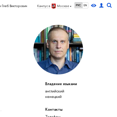
РУС
EN
н Глеб Викторович
Кампус в
Москве
Владение языками
английский
немецкий
Контакты
Телефон: