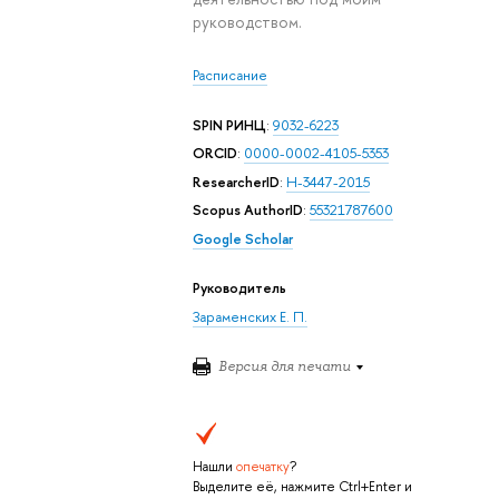
руководством.
Расписание
SPIN РИНЦ
:
9032-6223
ORCID
:
0000-0002-4105-5353
ResearcherID
:
H-3447-2015
Scopus AuthorID
:
55321787600
Google Scholar
Руководитель
Зараменских Е. П.
Версия для печати
Нашли
опечатку
?
Выделите её, нажмите Ctrl+Enter и