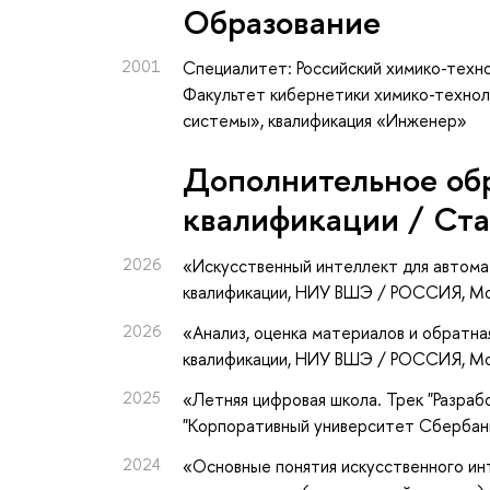
Oбразование
2001
Специалитет: Российский химико-техно
Факультет кибернетики химико-технол
системы», квалификация «Инженер»
Дополнительное об
квалификации / Ст
2026
«Искусственный интеллект для автома
квалификации
, НИУ ВШЭ / РОССИЯ, М
2026
«Анализ, оценка материалов и обратна
квалификации
, НИУ ВШЭ / РОССИЯ, М
2025
«Летняя цифровая школа. Трек "Разрабо
"Корпоративный университет Сберба
2024
«Основные понятия искусственного инт