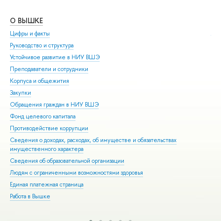
О ВЫШКЕ
ОБ
Цифры и факты
Ли
Руководство и структура
Дов
Устойчивое развитие в НИУ ВШЭ
Ол
Преподаватели и сотрудники
При
Корпуса и общежития
Вы
Закупки
При
Обращения граждан в НИУ ВШЭ
Асп
Фонд целевого капитала
Доп
Противодействие коррупции
Цен
Сведения о доходах, расходах, об имуществе и обязательствах
Биз
имущественного характера
Обр
Сведения об образовательной организации
Обр
Людям с ограниченными возможностями здоровья
Единая платежная страница
Работа в Вышке