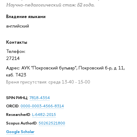
Научно-педагогический стаж: 52 года.
Владение языками
английский
Контакты
Телефон:
27214
Адрес: АУК "Покровский бульвар", Покровский б-р, д. 11,
каб. T423
Время присутствия: среда 13-40 - 15-00
SPIN РИНЦ
:
7818-4354
ORCID
:
0000-0003-4566-8314
ResearcherID
:
L-6482-2015
Scopus AuthorID
:
50262521800
Google Scholar