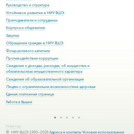
Руководство и структура
Дов
Устойчивое развитие в НИУ ВШЭ
Ол
Преподаватели и сотрудники
При
Корпуса и общежития
Вы
Закупки
При
Обращения граждан в НИУ ВШЭ
Ас
Фонд целевого капитала
До
Противодействие коррупции
Цен
Сведения о доходах, расходах, об имуществе и
Би
обязательствах имущественного характера
Об
Сведения об образовательной организации
Обр
Людям с ограниченными возможностями здоровья
Единая платежная страница
Работа в Вышке
Редактору
© НИУ ВШЭ 1993–2026
Адреса и контакты
Условия использования