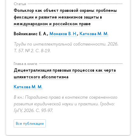
Статья
Фольклор как объект правовой охраны: проблемы
фиксации и развитие механизмов защиты в
международном и российском праве
Войниканис Е. А.,
Монахов В. Н.
,
Каткова М. М.
Труды по интеллектуальной собственности. 2026.
Т. 57. № 2.
С. 8-19.
Глава в книге
Децентрализация правовых процессов как черта
шляхетского абсолютизма
Каткова М. М.
В кн.: Парадигма права в контексте современного
развития юридической науки и практики. Гродно:
ГрГУ, 2026.
С. 93-97.
Все публикации