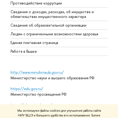
Противодействие коррупции
Центр
Сведения о доходах, расходах, об имуществе и
Бизне
обязательствах имущественного характера
Образ
Сведения об образовательной организации
Обрат
Людям с ограниченными возможностями здоровья
Единая платежная страница
Работа в Вышке
http://www.minobrnauki.gov.ru/
Министерство науки и высшего образования РФ
https://edu.gov.ru/
Министерство просвещения РФ
https://elearning.hse.ru/mooc
Массовые открытые онлайн-курсы
Мы используем файлы cookies для улучшения работы сайта
НИУ ВШЭ и большего удобства его использования. Более