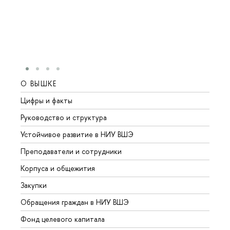
О ВЫШКЕ
ОБР
Цифры и факты
Лице
Руководство и структура
Довуз
Устойчивое развитие в НИУ ВШЭ
Олим
Преподаватели и сотрудники
Прием
Корпуса и общежития
Вышк
Закупки
Прием
Обращения граждан в НИУ ВШЭ
Аспир
Фонд целевого капитала
Допол