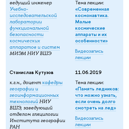
Тема лекции:
ведущий инженер
«Современная
Учебно-
космонавтика.
исследовательской
Малые
лаборатории
космические
функциональной
аппараты и их
безопасности
особенности»
космических
аппаратов и систем
Видеозапись
МИЭМ НИУ ВШЭ
лекции
Станислав Кутузов
11.06.2019
Тема лекции:
к.г.н., доцент
кафедры
«Память ледников:
географии и
что можно узнать,
геоинформационных
если очень долго
технологий
НИУ
смотреть на лед»
ВШЭ, заведующий
отделом гляцилогии
Видеозапись
Института географии
лекции
РАН