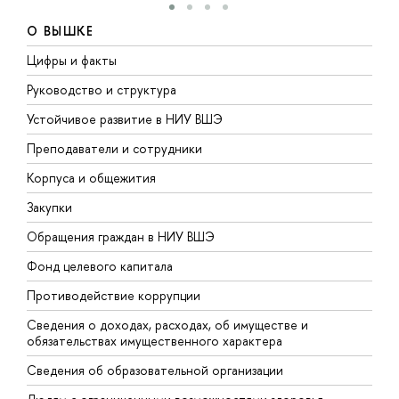
О ВЫШКЕ
Цифры и факты
Л
Руководство и структура
Д
Устойчивое развитие в НИУ ВШЭ
О
Преподаватели и сотрудники
П
Корпуса и общежития
В
Закупки
П
Обращения граждан в НИУ ВШЭ
А
Фонд целевого капитала
Д
Противодействие коррупции
Ц
Сведения о доходах, расходах, об имуществе и
Б
обязательствах имущественного характера
О
Сведения об образовательной организации
О