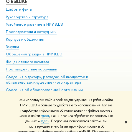
О ВЫШКЕ
ОБ
Цифры и факты
Ли
Руководство и структура
Дов
Устойчивое развитие в НИУ ВШЭ
Ол
Преподаватели и сотрудники
При
Корпуса и общежития
Вы
Закупки
При
Обращения граждан в НИУ ВШЭ
Ас
Фонд целевого капитала
До
Противодействие коррупции
Цен
Сведения о доходах, расходах, об имуществе и
Би
обязательствах имущественного характера
Об
Сведения об образовательной организации
Обр
Людям с ограниченными возможностями здоровья
Мы используем файлы cookies для улучшения работы сайта
Единая платежная страница
НИУ ВШЭ и большего удобства его использования. Более
подробную информацию об использовании файлов cookies
Работа в Вышке
можно найти
здесь
, наши правила обработки персональных
данных –
здесь
. Продолжая пользоваться сайтом, вы
✖
Редактору
подтверждаете, что были проинформированы об
© НИУ ВШЭ 1993–2026
Адреса и контакты
Условия использования
использовании файлов cookies сайтом НИУ ВШЭ и согласны